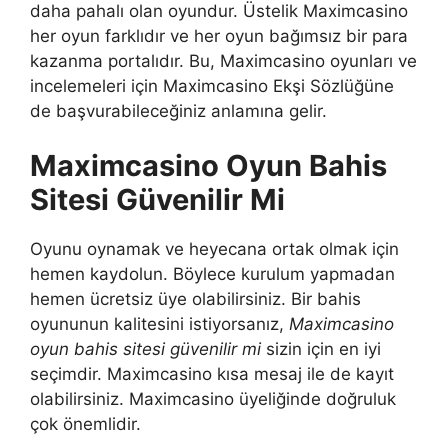
daha pahalı olan oyundur. Üstelik Maximcasino
her oyun farklıdır ve her oyun bağımsız bir para
kazanma portalıdır. Bu, Maximcasino oyunları ve
incelemeleri için Maximcasino Ekşi Sözlüğüne
de başvurabileceğiniz anlamına gelir.
Maximcasino Oyun Bahis
Sitesi Güvenilir Mi
Oyunu oynamak ve heyecana ortak olmak için
hemen kaydolun. Böylece kurulum yapmadan
hemen ücretsiz üye olabilirsiniz. Bir bahis
oyununun kalitesini istiyorsanız,
Maximcasino
oyun bahis sitesi güvenilir mi
sizin için en iyi
seçimdir. Maximcasino kısa mesaj ile de kayıt
olabilirsiniz. Maximcasino üyeliğinde doğruluk
çok önemlidir.