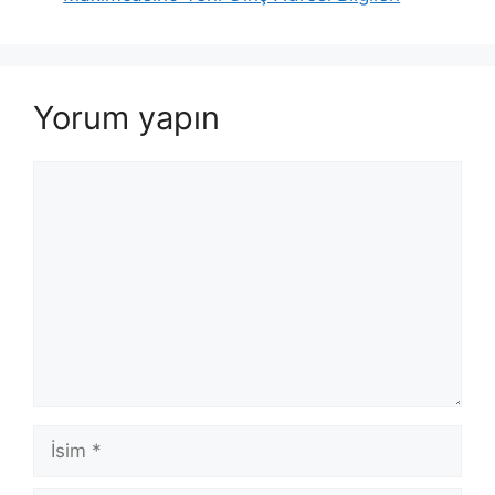
Yorum yapın
Yorum
İsim