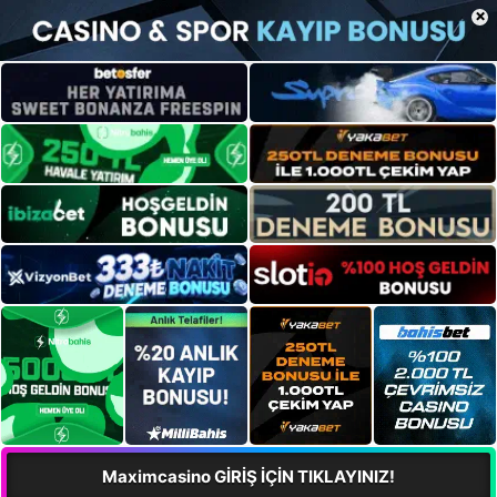
×
Maximcasino GİRİŞ İÇİN TIKLAYINIZ!