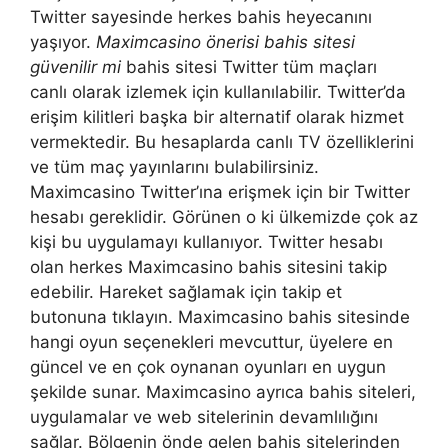
Twitter sayesinde herkes bahis heyecanını
yaşıyor.
Maximcasino önerisi bahis sitesi
güvenilir mi
bahis sitesi Twitter tüm maçları
canlı olarak izlemek için kullanılabilir. Twitter’da
erişim kilitleri başka bir alternatif olarak hizmet
vermektedir. Bu hesaplarda canlı TV özelliklerini
ve tüm maç yayınlarını bulabilirsiniz.
Maximcasino Twitter’ına erişmek için bir Twitter
hesabı gereklidir. Görünen o ki ülkemizde çok az
kişi bu uygulamayı kullanıyor. Twitter hesabı
olan herkes Maximcasino bahis sitesini takip
edebilir. Hareket sağlamak için takip et
butonuna tıklayın. Maximcasino bahis sitesinde
hangi oyun seçenekleri mevcuttur, üyelere en
güncel ve en çok oynanan oyunları en uygun
şekilde sunar. Maximcasino ayrıca bahis siteleri,
uygulamalar ve web sitelerinin devamlılığını
sağlar. Bölgenin önde gelen bahis sitelerinden