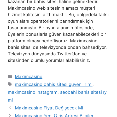
kazanan bir bahis sitesi haline gelmektedir.
Maximcasino web sitesinin amacı müşteri
hizmet kalitesini arttırmaktır. Bu, bölgedeki farklı
oyun alanı operatörlerini barındırmak için
tasarlanmıştır. Bir oyun alanının ötesinde,
üyelerin bonuslarla güven kazanabilecekleri bir
platform olmayı hedefliyoruz. Maximcasino
bahis sitesi de televizyonda ondan bahsediyor.
Televizyon dünyasında Twitter’dan ve
sitesinden olumlu yorumlar alabilirsiniz.
Kategoriler
Maximcasino
Etiketler
maximcasino bahis sitesi güvenilir mi
,
maximcasino instagram
,
seobahi bahis sitesi i̇yi
mi
Maximcasino Fiyat Değişecek Mi
Maximcasino Yeni Giriş Adresi Bilgileri