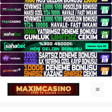
İçeriğe
atla
Menü