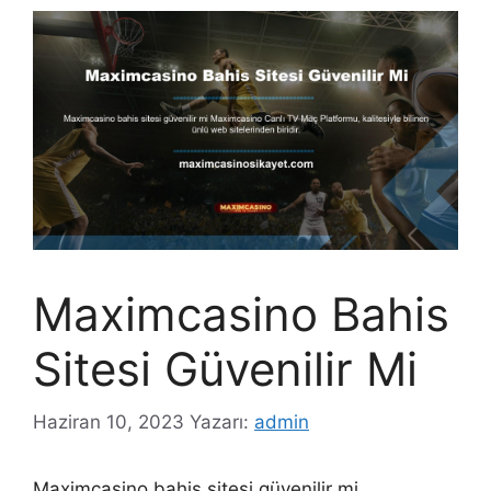
Maximcasino Bahis
Sitesi Güvenilir Mi
Haziran 10, 2023
Yazarı:
admin
Maximcasino bahis sitesi güvenilir mi