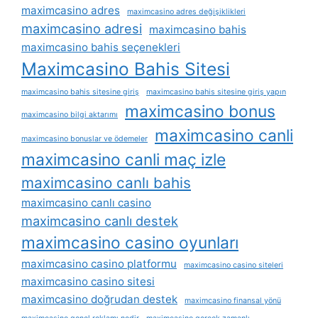
maximcasino adres
maximcasino adres değişiklikleri
maximcasino adresi
maximcasino bahis
maximcasino bahis seçenekleri
Maximcasino Bahis Sitesi
maximcasino bahis sitesine giriş
maximcasino bahis sitesine giriş yapın
maximcasino bonus
maximcasino bilgi aktarımı
maximcasino canli
maximcasino bonuslar ve ödemeler
maximcasino canli maç izle
maximcasino canlı bahis
maximcasino canlı casino
maximcasino canlı destek
maximcasino casino oyunları
maximcasino casino platformu
maximcasino casino siteleri
maximcasino casino sitesi
maximcasino doğrudan destek
maximcasino finansal yönü