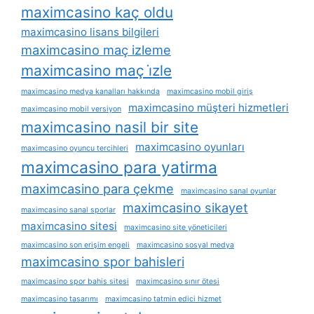
maximcasino kaç oldu
maximcasino lisans bilgileri
maximcasino maç izleme
maximcasino maç i̇zle
maximcasino medya kanalları hakkında
maximcasino mobil giriş
maximcasino müşteri hizmetleri
maximcasino mobil versiyon
maximcasino nasil bir site
maximcasino oyunları
maximcasino oyuncu tercihleri
maximcasino para yatirma
maximcasino para çekme
maximcasino sanal oyunlar
maximcasino sikayet
maximcasino sanal sporlar
maximcasino sitesi
maximcasino site yöneticileri
maximcasino son erişim engeli
maximcasino sosyal medya
maximcasino spor bahisleri
maximcasino spor bahis sitesi
maximcasino sınır ötesi
maximcasino tasarımı
maximcasino tatmin edici hizmet