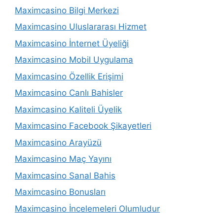
Maximcasino Bilgi Merkezi
Maximcasino Uluslararası Hizmet
Maximcasino İnternet Üyeliği
Maximcasino Mobil Uygulama
Maximcasino Özellik Erişimi
Maximcasino Canlı Bahisler
Maximcasino Kaliteli Üyelik
Maximcasino Facebook Şikayetleri
Maximcasino Arayüzü
Maximcasino Maç Yayını
Maximcasino Sanal Bahis
Maximcasino Bonusları
Maximcasino İncelemeleri Olumludur