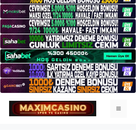
İçeriğe
atla
Menü