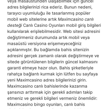
veya masaüstünden ulaşabilmek için güncel
adres bilgilerinizi rica ederiz. Bunun nedeni,
tarayıcı uyumluluğu ile tasarlanmış popüler
mobil web sitelerine artık
Maximcasino canlı
desteği
Canlı Casino Oyunları mobil giriş bilgileri
kullanılarak erişilebilmesidir. Web sitesi adresini
değiştirmeniz durumunda artık mobil veya
masaüstü versiyona erişemeyeceğiniz
açıklanmıştır. Bu bağlamda bahis sitenizin
adresini gerçek zamanlı olarak değiştirmeye ve
sitede görüntülenen bilgilerin güncel kalmasını
garanti etmeye hazır olun. Bahis şirketleriyle
rahatça bağlantı kurmak için lütfen bu sayfaya
yeni Maximcasino adres bilgilerinizi girin.
Maximcasino canlı bahislerinde kazanma
şansınızı arttırmak için gerekli adımları takip
etmeniz ve gerekli bilgileri vermeniz önemlidir:
Maximcasino bingo oyunları, canlı bahis