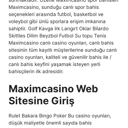
sunmaktadır. Özetle Maximcasino spor bahisleri
Maximcasino, sunduğu canlı spor bahis
seçenekleri arasında futbol, ​​basketbol ve
voleybol gibi ünlü sporlara erişim imkanına
sahiptir. Golf Kavga Irk Langırt Oklar Bilardo
Skittles Dilim Beyzbol Futbol Su topu Tenis
Maximcasino canlı casino oyunları, canlı bahis
sitesinin tüm kayıtlı müşterilerine sunduğu canlı
casino oyunları, kaliteli ve güvenilir bahis ile /
canlı bahis keyfini yaşamak isteyen yerli
bahisçilerin ilk adresidir.
Maximcasino Web
Sitesine Giriş
Rulet Bakara Bingo Poker Bu casino oyunları,
düşük maliyetle önemli sayıda bahis