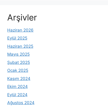
Arşivler
Haziran 2026
Eylül 2025
Haziran 2025
Mayıs 2025
Şubat 2025
Ocak 2025
Kasım 2024
Ekim 2024
Eylül 2024
Ağustos 2024