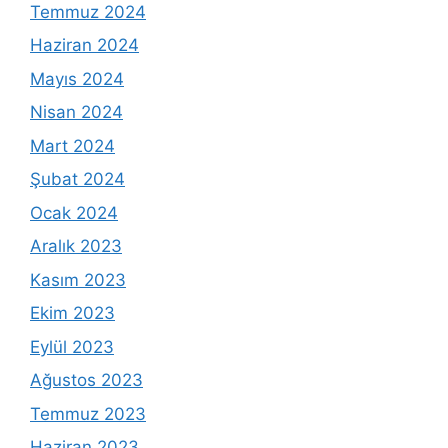
Temmuz 2024
Haziran 2024
Mayıs 2024
Nisan 2024
Mart 2024
Şubat 2024
Ocak 2024
Aralık 2023
Kasım 2023
Ekim 2023
Eylül 2023
Ağustos 2023
Temmuz 2023
Haziran 2023