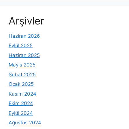
Arşivler
Haziran 2026
Eylül 2025
Haziran 2025
Mayıs 2025
Şubat 2025
Ocak 2025
Kasım 2024
Ekim 2024
Eylül 2024
Ağustos 2024