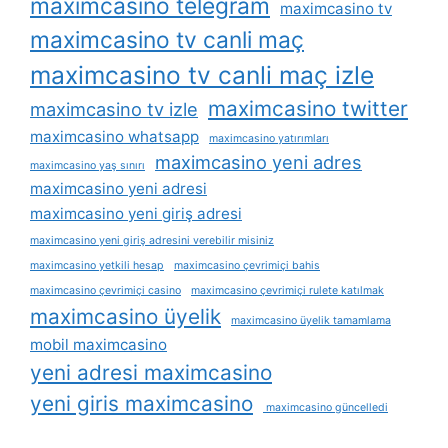
maximcasino telegram
maximcasino tv
maximcasino tv canli maç
maximcasino tv canli maç izle
maximcasino twitter
maximcasino tv izle
maximcasino whatsapp
maximcasino yatırımları
maximcasino yeni adres
maximcasino yaş sınırı
maximcasino yeni adresi
maximcasino yeni giriş adresi
maximcasino yeni giriş adresini verebilir misiniz
maximcasino yetkili hesap
maximcasino çevrimiçi bahis
maximcasino çevrimiçi casino
maximcasino çevrimiçi rulete katılmak
maximcasino üyelik
maximcasino üyelik tamamlama
mobil maximcasino
yeni adresi maximcasino
yeni giris maximcasino
maximcasino güncelledi