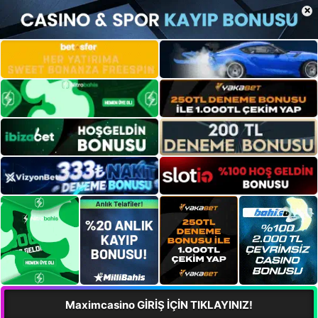
×
Maximcasino GİRİŞ İÇİN TIKLAYINIZ!