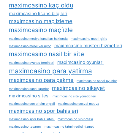
maximcasino kaç oldu
maximcasino lisans bilgileri
maximcasino maç izleme
maximcasino maç i̇zle
maximcasino medya kanalları hakkında
maximcasino mobil giriş
maximcasino müşteri hizmetleri
maximcasino mobil versiyon
maximcasino nasil bir site
maximcasino oyunları
maximcasino oyuncu tercihleri
maximcasino para yatirma
maximcasino para çekme
maximcasino sanal oyunlar
maximcasino sikayet
maximcasino sanal sporlar
maximcasino sitesi
maximcasino site yöneticileri
maximcasino son erişim engeli
maximcasino sosyal medya
maximcasino spor bahisleri
maximcasino spor bahis sitesi
maximcasino sınır ötesi
maximcasino tasarımı
maximcasino tatmin edici hizmet