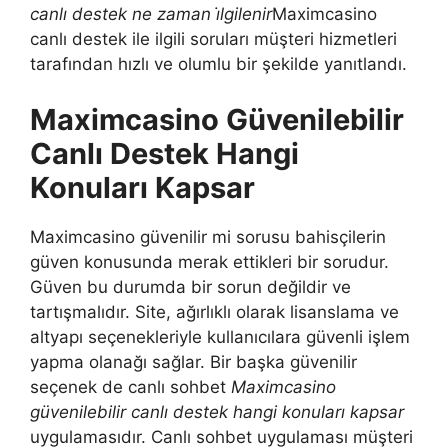
canlı destek ne zaman i̇lgilenir
Maximcasino
canlı destek ile ilgili soruları müşteri hizmetleri
tarafından hızlı ve olumlu bir şekilde yanıtlandı.
Maximcasino Güvenilebilir
Canlı Destek Hangi
Konuları Kapsar
Maximcasino güvenilir mi sorusu bahisçilerin
güven konusunda merak ettikleri bir sorudur.
Güven bu durumda bir sorun değildir ve
tartışmalıdır. Site, ağırlıklı olarak lisanslama ve
altyapı seçenekleriyle kullanıcılara güvenli işlem
yapma olanağı sağlar. Bir başka güvenilir
seçenek de canlı sohbet
Maximcasino
güvenilebilir canlı destek hangi konuları kapsar
uygulamasıdır. Canlı sohbet uygulaması müşteri