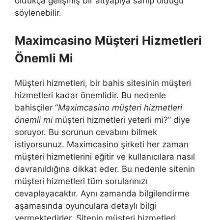
oldukça gelişmiş bir altyapıya sahip olduğu
söylenebilir.
Maximcasino Müşteri Hizmetleri
Önemli Mi
Müşteri hizmetleri, bir bahis sitesinin müşteri
hizmetleri kadar önemlidir. Bu nedenle
bahisçiler “
Maximcasino müşteri hizmetleri
önemli mi
müşteri hizmetleri yeterli mi?” diye
soruyor. Bu sorunun cevabını bilmek
istiyorsunuz. Maximcasino şirketi her zaman
müşteri hizmetlerini eğitir ve kullanıcılara nasıl
davranıldığına dikkat eder. Bu nedenle sitenin
müşteri hizmetleri tüm sorularınızı
cevaplayacaktır. Aynı zamanda bilgilendirme
aşamasında oyunculara detaylı bilgi
vermektedirler. Sitenin müşteri hizmetleri