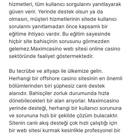
hizmetleri, tüm kullanıcı sorgularını yanıtlayarak
güven verir. Yerinde destek olsun ya da
olmasın, müşteri hizmetlerinin sitede kullanıcı
sorularını yanıtlamadan önce kapsamlı bir
eğitime ihtiyacı vardır. Bu eğitim sayesinde
hiçbir site bahisçinin sorusunu görmezden
gelemez.Maximcasino web sitesi online casino
sektöründe faaliyet göstermektedir.
Bu tecrübe ve altyapı ile ülkemize gelin.
Herhangi bir offshore casino sitesinin en önemli
bölümlerinden biri şüphesiz canlı destek
alanıdır. Bahisçiler zorluk durumunda hızla
dönebilecekleri bir alan arıyorlar. Maximcasino
yerinde desteği, herhangi bir kullanıcı sorununa
ve sorununa hızlı bir şekilde çözüm bulacaktır.
Sitenin canlı akış desteği çok hızlı çalıştığı için
bir web sitesi kurmak kesinlikle profesyonel bir