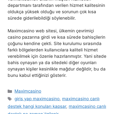
departmanı tarafından verilen hizmet kalitesinin
oldukça yüksek olduğu ve sorunun çok kısa
sürede giderilebildiği söylenebilir.
Maximcasino web sitesi, ülkemin çevrimiçi
casino pazarına girdi ve kısa sürede bahisçilerin
çoğunu kendine çekti. Site kurulumu sırasında
farklı bölgelerden kullanıcılara kaliteli hizmet
verebilmek için özenle hazırlanmıştır. Yani sitede
bahis oynayan ya da sitedeki diğer oyunları
oynayan kişiler kesinlikle mağdur değildir, bu da
bunu kabul ettiğinizi gösterir.
Kategoriler
Maximcasino
Etiketler
giris yap maximcasino
,
maximcasino canlı
destek hangi konuları kapsar
,
maximcasino canlı