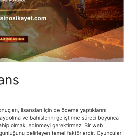
ans
çları, lisansları için de ödeme yaptıklarını
aydolma ve bahislerini geliştirme süreci boyunca
sahip olmak, edinmeyi gerektirmez. Bir web
uygunluğunu belirleyen temel faktörlerdir. Oyuncular