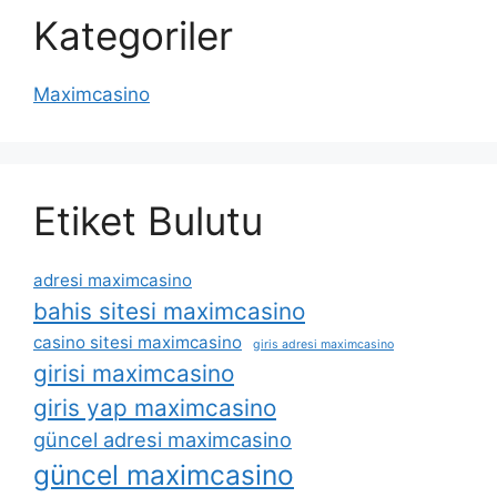
Kategoriler
Maximcasino
Etiket Bulutu
adresi maximcasino
bahis sitesi maximcasino
casino sitesi maximcasino
giris adresi maximcasino
girisi maximcasino
giris yap maximcasino
güncel adresi maximcasino
güncel maximcasino