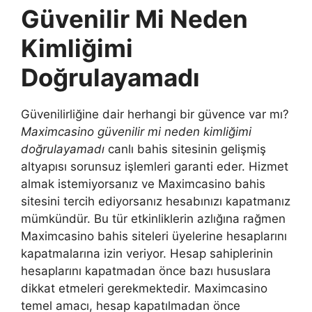
Güvenilir Mi Neden
Kimliğimi
Doğrulayamadı
Güvenilirliğine dair herhangi bir güvence var mı?
Maximcasino güvenilir mi neden kimliğimi
doğrulayamadı
canlı bahis sitesinin gelişmiş
altyapısı sorunsuz işlemleri garanti eder. Hizmet
almak istemiyorsanız ve Maximcasino bahis
sitesini tercih ediyorsanız hesabınızı kapatmanız
mümkündür. Bu tür etkinliklerin azlığına rağmen
Maximcasino bahis siteleri üyelerine hesaplarını
kapatmalarına izin veriyor. Hesap sahiplerinin
hesaplarını kapatmadan önce bazı hususlara
dikkat etmeleri gerekmektedir. Maximcasino
temel amacı, hesap kapatılmadan önce