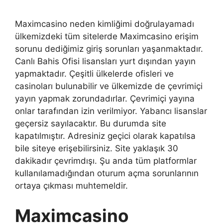
Maximcasino neden kimliğimi doğrulayamadı
ülkemizdeki tüm sitelerde Maximcasino erişim
sorunu dediğimiz giriş sorunları yaşanmaktadır.
Canlı Bahis Ofisi lisansları yurt dışından yayın
yapmaktadır. Çeşitli ülkelerde ofisleri ve
casinoları bulunabilir ve ülkemizde de çevrimiçi
yayın yapmak zorundadırlar. Çevrimiçi yayına
onlar tarafından izin verilmiyor. Yabancı lisanslar
geçersiz sayılacaktır. Bu durumda site
kapatılmıştır. Adresiniz geçici olarak kapatılsa
bile siteye erişebilirsiniz. Site yaklaşık 30
dakikadır çevrimdışı. Şu anda tüm platformlar
kullanılamadığından oturum açma sorunlarının
ortaya çıkması muhtemeldir.
Maximcasino