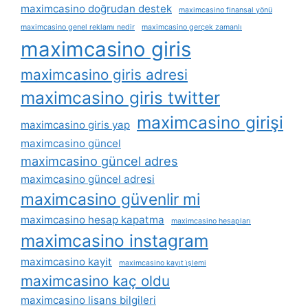
maximcasino doğrudan destek
maximcasino finansal yönü
maximcasino genel reklamı nedir
maximcasino gerçek zamanlı
maximcasino giris
maximcasino giris adresi
maximcasino giris twitter
maximcasino girişi
maximcasino giris yap
maximcasino güncel
maximcasino güncel adres
maximcasino güncel adresi
maximcasino güvenlir mi
maximcasino hesap kapatma
maximcasino hesapları
maximcasino instagram
maximcasino kayit
maximcasino kayıt i̇şlemi
maximcasino kaç oldu
maximcasino lisans bilgileri