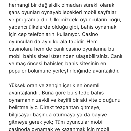
herhangi bir değişiklik olmadan sürekli olarak
şans oyunları oynayabilecekleri mobil sayfalar
ve programlardır. Ülkemizdeki oyuncuların çoğu,
yabancı ülkelerde olduğu gibi, bahis oynamak
için cep telefonlarını kullanıyor. Casino
oyuncuları da aynı kurala tabidir. Hem
casinolara hem de canlı casino oyunlarına bu
mobil bahis sitesi üzerinden ulaşabilirsiniz. Canlı
ve maç öncesi bahisler, bahis sitesinin en
popüler bölümüne yerleştirildiğinde avantajlıdır.
Yüksek oran ve zengin içerik en önemli
avantajlarıdır. Buna göre bu sitede bahis
oynamanın zevkli ve keyifli bir aktivite olduğunu
belirtmeliyiz. Direkt tezgahtan gitmeye,
bilgisayar başında oturmaya ya da bayiye
gitmeye gerek yok; Tüm oyuncular mobil
casinoda oynamak ve kazanmak için mobil