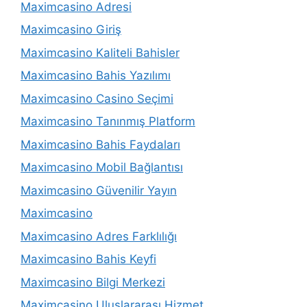
Maximcasino Adresi
Maximcasino Giriş
Maximcasino Kaliteli Bahisler
Maximcasino Bahis Yazılımı
Maximcasino Casino Seçimi
Maximcasino Tanınmış Platform
Maximcasino Bahis Faydaları
Maximcasino Mobil Bağlantısı
Maximcasino Güvenilir Yayın
Maximcasino
Maximcasino Adres Farklılığı
Maximcasino Bahis Keyfi
Maximcasino Bilgi Merkezi
Maximcasino Uluslararası Hizmet