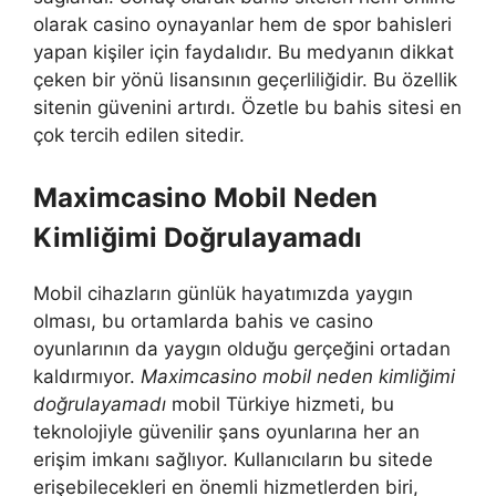
olarak casino oynayanlar hem de spor bahisleri
yapan kişiler için faydalıdır. Bu medyanın dikkat
çeken bir yönü lisansının geçerliliğidir. Bu özellik
sitenin güvenini artırdı. Özetle bu bahis sitesi en
çok tercih edilen sitedir.
Maximcasino Mobil Neden
Kimliğimi Doğrulayamadı
Mobil cihazların günlük hayatımızda yaygın
olması, bu ortamlarda bahis ve casino
oyunlarının da yaygın olduğu gerçeğini ortadan
kaldırmıyor.
Maximcasino mobil neden kimliğimi
doğrulayamadı
mobil Türkiye hizmeti, bu
teknolojiyle güvenilir şans oyunlarına her an
erişim imkanı sağlıyor. Kullanıcıların bu sitede
erişebilecekleri en önemli hizmetlerden biri,