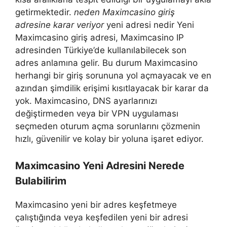
getirmektedir.
neden Maximcasino giriş
adresine karar veriyor
yeni adresi nedir Yeni
Maximcasino giriş adresi, Maximcasino IP
adresinden Türkiye’de kullanılabilecek son
adres anlamına gelir. Bu durum Maximcasino
herhangi bir giriş sorununa yol açmayacak ve en
azından şimdilik erişimi kısıtlayacak bir karar da
yok. Maximcasino, DNS ayarlarınızı
değiştirmeden veya bir VPN uygulaması
seçmeden oturum açma sorunlarını çözmenin
hızlı, güvenilir ve kolay bir yoluna işaret ediyor.
Maximcasino Yeni Adresini Nerede
Bulabilirim
Maximcasino yeni bir adres keşfetmeye
çalıştığında veya keşfedilen yeni bir adresi