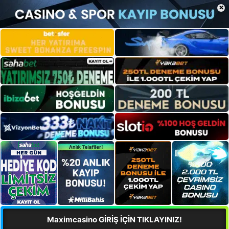
×
Maximcasino GİRİŞ İÇİN TIKLAYINIZ!