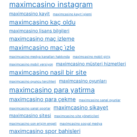
maximcasino instagram
maximcasino kayit
maximcasino kayıt i̇şlemi
maximcasino kaç oldu
maximcasino lisans bilgileri
maximcasino maç izleme
maximcasino maç i̇zle
maximcasino medya kanalları hakkında
maximcasino mobil giriş
maximcasino müşteri hizmetleri
maximcasino mobil versiyon
maximcasino nasil bir site
maximcasino oyunları
maximcasino oyuncu tercihleri
maximcasino para yatirma
maximcasino para çekme
maximcasino sanal oyunlar
maximcasino sikayet
maximcasino sanal sporlar
maximcasino sitesi
maximcasino site yöneticileri
maximcasino son erişim engeli
maximcasino sosyal medya
maximcasino spor bahisleri