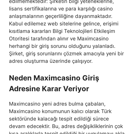
edilmemektedir: Şirketin bilgi yeteneklerine,
lisans sertifikalarına ve para karşılığı casino
anlaşmalarının geçerliliğine dayanmaktadır.
Kabul edilemez web sitelerine gelince, erişimi
kısıtlama kararları Bilgi Teknolojileri Etkileşim
Otoritesi tarafından alınır ve Maximcasino
herhangi bir giriş sorunu olduğunu yalanladı.
Şirket, giriş sorunlarını çözmek amacıyla yeni bir
adres oluşturma üzerinde çalışıyor.
Neden Maximcasino Giriş
Adresine Karar Veriyor
Maximcasino yeni adres bulma çabaları,
Maximcasino konumunun kalıcı olarak Türk
sektöründe kalacağı tespit edildiği sürece
devam edecektir. Bu, adres değişikliklerinin çok
kısa aralıklarla tespit edildiği bir uygulamayı akla