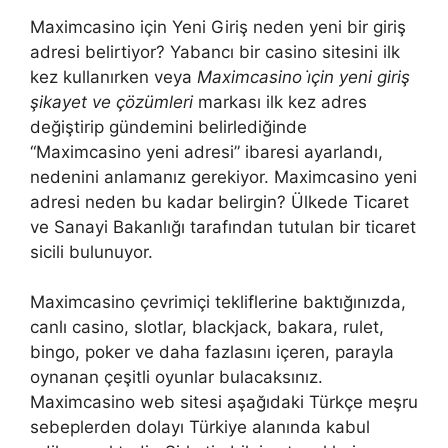
Maximcasino için Yeni Giriş neden yeni bir giriş
adresi belirtiyor? Yabancı bir casino sitesini ilk
kez kullanırken veya
Maximcasino i̇çin yeni giriş
şikayet ve çözümleri
markası ilk kez adres
değiştirip gündemini belirlediğinde
“Maximcasino yeni adresi” ibaresi ayarlandı,
nedenini anlamanız gerekiyor. Maximcasino yeni
adresi neden bu kadar belirgin? Ülkede Ticaret
ve Sanayi Bakanlığı tarafından tutulan bir ticaret
sicili bulunuyor.
Maximcasino çevrimiçi tekliflerine baktığınızda,
canlı casino, slotlar, blackjack, bakara, rulet,
bingo, poker ve daha fazlasını içeren, parayla
oynanan çeşitli oyunlar bulacaksınız.
Maximcasino web sitesi aşağıdaki Türkçe meşru
sebeplerden dolayı Türkiye alanında kabul