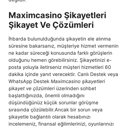
Maximcasino Şikayetleri
Şikayet Ve Çözümleri
İhbarda bulunulduğunda şikayetin ele alınma
süresine bakarsanız, müşteriye hizmet vermenin
ne kadar süreceği konusunda farklı görüşlerin
olduğunu hemen görebilirsiniz. Şikayetinizi e-
posta yoluyla iletirseniz müşteri hizmetleri 60
dakika içinde yanıt verecektir. Canlı Destek veya
WhatsApp Destek
Maximcasino şikayetleri
şikayet ve çözümleri
üzerinden sohbet
başlattığınızda, önemli olmadığını
düşündüğünüz küçük sorunlar görüşme
sırasında çözülebilir.Ancak bir sorun veya
şikayetle bağlantılı olarak hesabınızı
incelemeniz, finansal eğilimlerinizi, oyunlarınızı