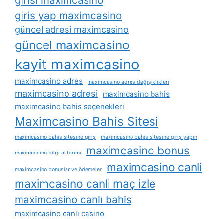
girisi maximcasino
giris yap maximcasino
güncel adresi maximcasino
güncel maximcasino
kayit maximcasino
maximcasino adres
maximcasino adres değişiklikleri
maximcasino adresi
maximcasino bahis
maximcasino bahis seçenekleri
Maximcasino Bahis Sitesi
maximcasino bahis sitesine giriş
maximcasino bahis sitesine giriş yapın
maximcasino bonus
maximcasino bilgi aktarımı
maximcasino canli
maximcasino bonuslar ve ödemeler
maximcasino canli maç izle
maximcasino canlı bahis
maximcasino canlı casino