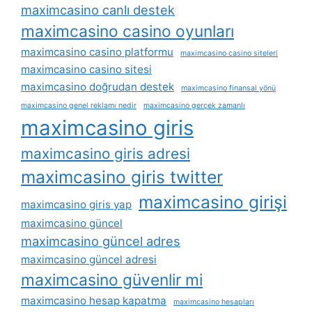
maximcasino canlı destek
maximcasino casino oyunları
maximcasino casino platformu
maximcasino casino siteleri
maximcasino casino sitesi
maximcasino doğrudan destek
maximcasino finansal yönü
maximcasino genel reklamı nedir
maximcasino gerçek zamanlı
maximcasino giris
maximcasino giris adresi
maximcasino giris twitter
maximcasino girişi
maximcasino giris yap
maximcasino güncel
maximcasino güncel adres
maximcasino güncel adresi
maximcasino güvenlir mi
maximcasino hesap kapatma
maximcasino hesapları