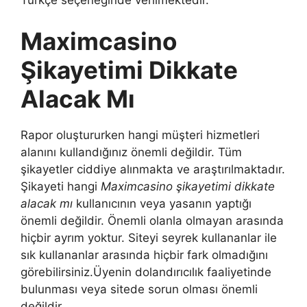
Türkçe seçeneğinde verilmektedir.
Maximcasino
Şikayetimi Dikkate
Alacak Mı
Rapor oluştururken hangi müşteri hizmetleri
alanını kullandığınız önemli değildir. Tüm
şikayetler ciddiye alınmakta ve araştırılmaktadır.
Şikayeti hangi
Maximcasino şikayetimi dikkate
alacak mı
kullanıcının veya yasanın yaptığı
önemli değildir. Önemli olanla olmayan arasında
hiçbir ayrım yoktur. Siteyi seyrek kullananlar ile
sık kullananlar arasında hiçbir fark olmadığını
görebilirsiniz.Üyenin dolandırıcılık faaliyetinde
bulunması veya sitede sorun olması önemli
değildir.