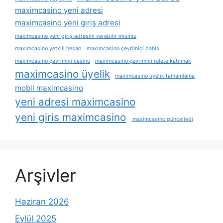
maximcasino yeni adresi
maximcasino yeni giriş adresi
maximcasino yeni giriş adresini verebilir misiniz
maximcasino yetkili hesap
maximcasino çevrimiçi bahis
maximcasino çevrimiçi casino
maximcasino çevrimiçi rulete katılmak
maximcasino üyelik
maximcasino üyelik tamamlama
mobil maximcasino
yeni adresi maximcasino
yeni giris maximcasino
maximcasino güncelledi
Arşivler
Haziran 2026
Eylül 2025