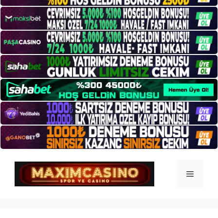
İçeriğe
atla
Menü