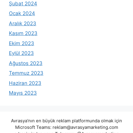
Şubat 2024
Ocak 2024
Aralık 2023
Kasım 2023
Ekim 2023
Eylül 2023
Ağustos 2023
Temmuz 2023
Haziran 2023
Mayıs 2023
Avrasya'nın en büyük reklam platformunda olmak için
Microsoft Teams:
reklam@avrasyamarketing.com