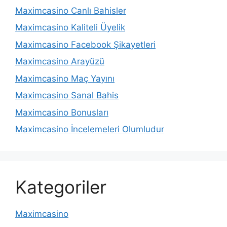
Maximcasino Canlı Bahisler
Maximcasino Kaliteli Üyelik
Maximcasino Facebook Şikayetleri
Maximcasino Arayüzü
Maximcasino Maç Yayını
Maximcasino Sanal Bahis
Maximcasino Bonusları
Maximcasino İncelemeleri Olumludur
Kategoriler
Maximcasino