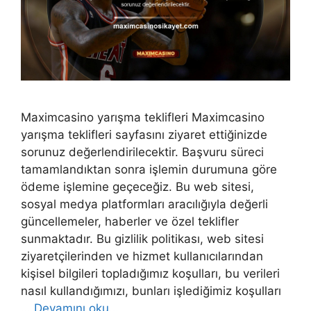
Maximcasino yarışma teklifleri Maximcasino
yarışma teklifleri sayfasını ziyaret ettiğinizde
sorunuz değerlendirilecektir. Başvuru süreci
tamamlandıktan sonra işlemin durumuna göre
ödeme işlemine geçeceğiz. Bu web sitesi,
sosyal medya platformları aracılığıyla değerli
güncellemeler, haberler ve özel teklifler
sunmaktadır. Bu gizlilik politikası, web sitesi
ziyaretçilerinden ve hizmet kullanıcılarından
kişisel bilgileri topladığımız koşulları, bu verileri
nasıl kullandığımızı, bunları işlediğimiz koşulları
…
Devamını oku…