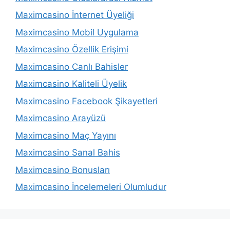
Maximcasino İnternet Üyeliği
Maximcasino Mobil Uygulama
Maximcasino Özellik Erişimi
Maximcasino Canlı Bahisler
Maximcasino Kaliteli Üyelik
Maximcasino Facebook Şikayetleri
Maximcasino Arayüzü
Maximcasino Maç Yayını
Maximcasino Sanal Bahis
Maximcasino Bonusları
Maximcasino İncelemeleri Olumludur