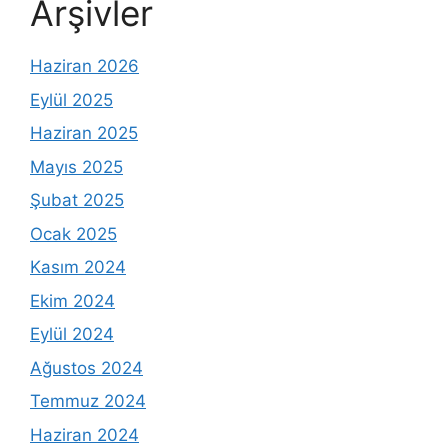
Arşivler
Haziran 2026
Eylül 2025
Haziran 2025
Mayıs 2025
Şubat 2025
Ocak 2025
Kasım 2024
Ekim 2024
Eylül 2024
Ağustos 2024
Temmuz 2024
Haziran 2024