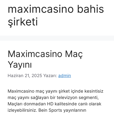
maximcasino bahis
şirketi
Maximcasino Maç
Yayını
Haziran 21, 2025
Yazarı:
admin
Maximcasino maç yayını şirket içinde kesintisiz
maç yayını sağlayan bir televizyon segmenti,
Maçları donmadan HD kalitesinde canlı olarak
izleyebilirsiniz. Bein Sports yayınlarının