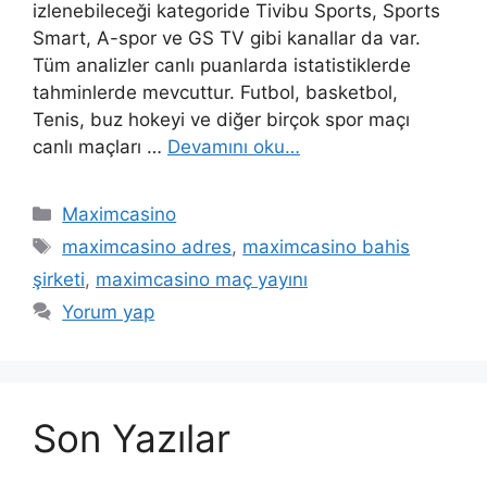
izlenebileceği kategoride Tivibu Sports, Sports
Smart, A-spor ve GS TV gibi kanallar da var.
Tüm analizler canlı puanlarda istatistiklerde
tahminlerde mevcuttur. Futbol, basketbol,
Tenis, buz hokeyi ve diğer birçok spor maçı
canlı maçları …
Devamını oku…
Kategoriler
Maximcasino
Etiketler
maximcasino adres
,
maximcasino bahis
şirketi
,
maximcasino maç yayını
Yorum yap
Son Yazılar