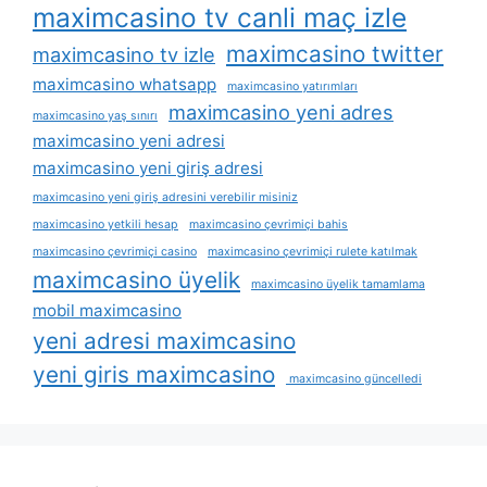
maximcasino tv canli maç izle
maximcasino twitter
maximcasino tv izle
maximcasino whatsapp
maximcasino yatırımları
maximcasino yeni adres
maximcasino yaş sınırı
maximcasino yeni adresi
maximcasino yeni giriş adresi
maximcasino yeni giriş adresini verebilir misiniz
maximcasino yetkili hesap
maximcasino çevrimiçi bahis
maximcasino çevrimiçi casino
maximcasino çevrimiçi rulete katılmak
maximcasino üyelik
maximcasino üyelik tamamlama
mobil maximcasino
yeni adresi maximcasino
yeni giris maximcasino
maximcasino güncelledi