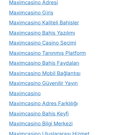
Maximcasino Adresi
Maximcasino Giriş
Maximcasino Kaliteli Bahisler
Maximcasino Bahis Yazılımı
Maximcasino Casino Seçimi
Maximcasino Tanınmış Platform
Maximcasino Bahis Faydaları
Maximcasino Mobil Bağlantısı
Maximcasino Güvenilir Yayın
Maximcasino
Maximcasino Adres Farklılığı
Maximcasino Bahis Keyfi
Maximcasino Bilgi Merkezi
Maximcasino Uluslararası Hizmet