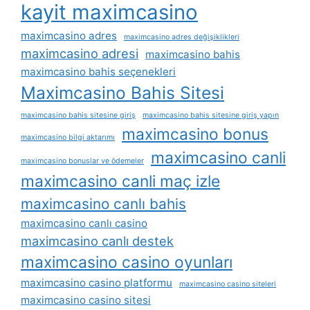
kayit maximcasino
maximcasino adres
maximcasino adres değişiklikleri
maximcasino adresi
maximcasino bahis
maximcasino bahis seçenekleri
Maximcasino Bahis Sitesi
maximcasino bahis sitesine giriş
maximcasino bahis sitesine giriş yapın
maximcasino bonus
maximcasino bilgi aktarımı
maximcasino canli
maximcasino bonuslar ve ödemeler
maximcasino canli maç izle
maximcasino canlı bahis
maximcasino canlı casino
maximcasino canlı destek
maximcasino casino oyunları
maximcasino casino platformu
maximcasino casino siteleri
maximcasino casino sitesi