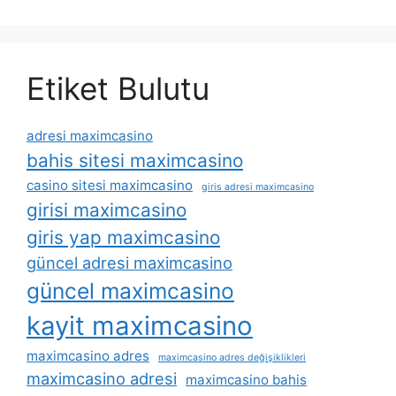
Etiket Bulutu
adresi maximcasino
bahis sitesi maximcasino
casino sitesi maximcasino
giris adresi maximcasino
girisi maximcasino
giris yap maximcasino
güncel adresi maximcasino
güncel maximcasino
kayit maximcasino
maximcasino adres
maximcasino adres değişiklikleri
maximcasino adresi
maximcasino bahis