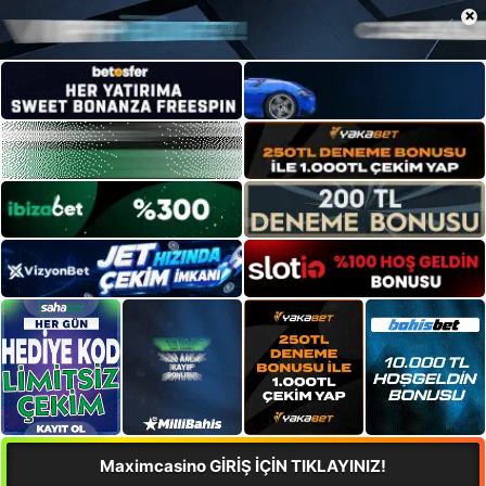
×
Maximcasino GİRİŞ İÇİN TIKLAYINIZ!