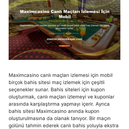
Maximcasino canlı maçları izlemesi için mobil
birçok bahis sitesi maç izlemek için çeşitli
seçenekler sunar. Bahis siteleri için kupon
oluşturmak, canlı maçları izlemeyi ve kuponlar
arasında karşılaştırma yapmayı içerir. Ayrıca
bahis sitesi Maximcasino anında kupon
oluşturulmasına da olanak tanıyor. Bir maçın
golünü tahmin ederek canlı bahis yoluyla ekstra