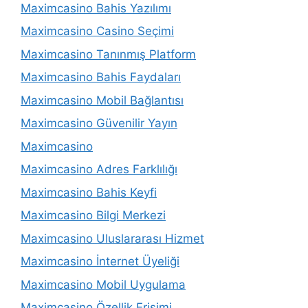
Maximcasino Bahis Yazılımı
Maximcasino Casino Seçimi
Maximcasino Tanınmış Platform
Maximcasino Bahis Faydaları
Maximcasino Mobil Bağlantısı
Maximcasino Güvenilir Yayın
Maximcasino
Maximcasino Adres Farklılığı
Maximcasino Bahis Keyfi
Maximcasino Bilgi Merkezi
Maximcasino Uluslararası Hizmet
Maximcasino İnternet Üyeliği
Maximcasino Mobil Uygulama
Maximcasino Özellik Erişimi