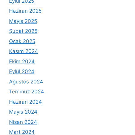
Eylül 2025
Haziran 2025
Mayıs 2025
Şubat 2025
Ocak 2025
Kasım 2024
Ekim 2024
Eylül 2024
Ağustos 2024
Temmuz 2024
Haziran 2024
Mayıs 2024
Nisan 2024
Mart 2024