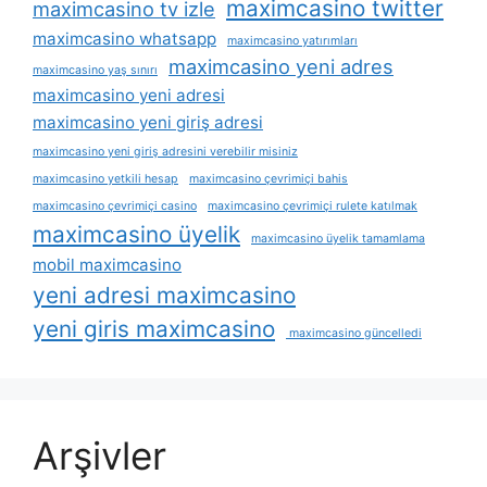
maximcasino twitter
maximcasino tv izle
maximcasino whatsapp
maximcasino yatırımları
maximcasino yeni adres
maximcasino yaş sınırı
maximcasino yeni adresi
maximcasino yeni giriş adresi
maximcasino yeni giriş adresini verebilir misiniz
maximcasino yetkili hesap
maximcasino çevrimiçi bahis
maximcasino çevrimiçi casino
maximcasino çevrimiçi rulete katılmak
maximcasino üyelik
maximcasino üyelik tamamlama
mobil maximcasino
yeni adresi maximcasino
yeni giris maximcasino
maximcasino güncelledi
Arşivler