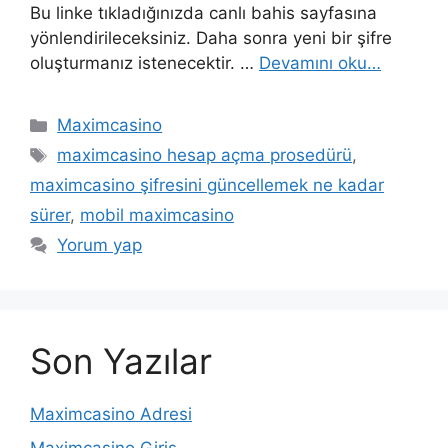
Bu linke tıkladığınızda canlı bahis sayfasına
yönlendirileceksiniz. Daha sonra yeni bir şifre
oluşturmanız istenecektir. …
Devamını oku…
Kategoriler
Maximcasino
Etiketler
maximcasino hesap açma prosedürü
,
maximcasino şifresini güncellemek ne kadar
sürer
,
mobil maximcasino
Yorum yap
Son Yazılar
Maximcasino Adresi
Maximcasino Giriş