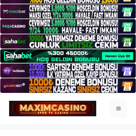
İçeriğe
atla
Menü