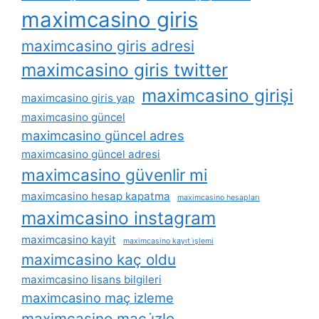
maximcasino giris
maximcasino giris adresi
maximcasino giris twitter
maximcasino girişi
maximcasino giris yap
maximcasino güncel
maximcasino güncel adres
maximcasino güncel adresi
maximcasino güvenlir mi
maximcasino hesap kapatma
maximcasino hesapları
maximcasino instagram
maximcasino kayit
maximcasino kayıt i̇şlemi
maximcasino kaç oldu
maximcasino lisans bilgileri
maximcasino maç izleme
maximcasino maç i̇zle