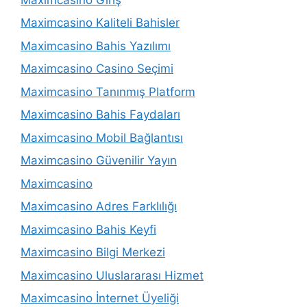
Maximcasino Kaliteli Bahisler
Maximcasino Bahis Yazılımı
Maximcasino Casino Seçimi
Maximcasino Tanınmış Platform
Maximcasino Bahis Faydaları
Maximcasino Mobil Bağlantısı
Maximcasino Güvenilir Yayın
Maximcasino
Maximcasino Adres Farklılığı
Maximcasino Bahis Keyfi
Maximcasino Bilgi Merkezi
Maximcasino Uluslararası Hizmet
Maximcasino İnternet Üyeliği