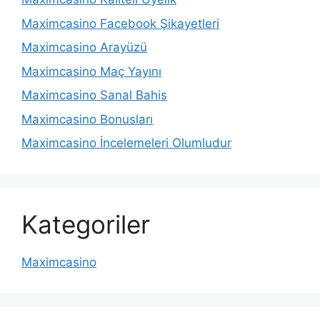
Maximcasino Facebook Şikayetleri
Maximcasino Arayüzü
Maximcasino Maç Yayını
Maximcasino Sanal Bahis
Maximcasino Bonusları
Maximcasino İncelemeleri Olumludur
Kategoriler
Maximcasino