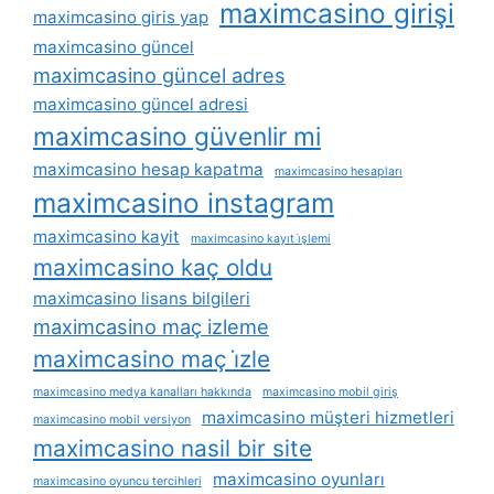
maximcasino girişi
maximcasino giris yap
maximcasino güncel
maximcasino güncel adres
maximcasino güncel adresi
maximcasino güvenlir mi
maximcasino hesap kapatma
maximcasino hesapları
maximcasino instagram
maximcasino kayit
maximcasino kayıt i̇şlemi
maximcasino kaç oldu
maximcasino lisans bilgileri
maximcasino maç izleme
maximcasino maç i̇zle
maximcasino medya kanalları hakkında
maximcasino mobil giriş
maximcasino müşteri hizmetleri
maximcasino mobil versiyon
maximcasino nasil bir site
maximcasino oyunları
maximcasino oyuncu tercihleri