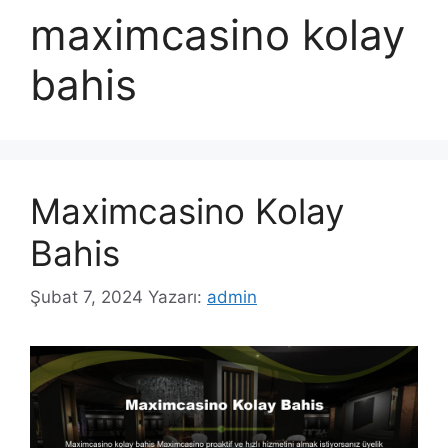
maximcasino kolay
bahis
Maximcasino Kolay
Bahis
Şubat 7, 2024
Yazarı:
admin