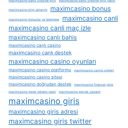
maximcasino bahis sitesine giriş
maximcasino bahis sitesine giriş yapın
maximcasino bonus
maximcasino bilgi aktarımı
maximcasino canli
maximcasino bonuslar ve ödemeler
maximcasino canli maç izle
maximcasino canlı bahis
maximcasino canlı casino
maximcasino canlı destek
maximcasino casino oyunları
maximcasino casino platformu
maximcasino casino siteleri
maximcasino casino sitesi
maximcasino doğrudan destek
maximcasino finansal yönü
maximcasino genel reklamı nedir
maximcasino gerçek zamanlı
maximcasino giris
maximcasino giris adresi
maximcasino giris twitter