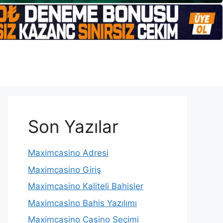
Son Yazılar
Maximcasino Adresi
Maximcasino Giriş
Maximcasino Kaliteli Bahisler
Maximcasino Bahis Yazılımı
Maximcasino Casino Seçimi