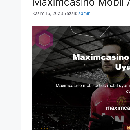
Maximcasino Mobil 
Kasım 15, 2023
Yazarı:
admin