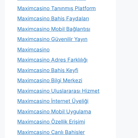
Maximcasino Tanınmış Platform
Maximcasino Bahis Faydaları
Maximcasino Mobil Bağlantısı
Maximcasino Güvenilir Yayın
Maximcasino
Maximcasino Adres Farklılığı
Maximcasino Bahis Keyfi
Maximcasino Bilgi Merkezi
Maximcasino Uluslararası Hizmet
Maximcasino İnternet Üyeliği
Maximcasino Mobil Uygulama
Maximcasino Özellik Erişimi
Maximcasino Canlı Bahisler