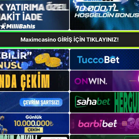
Maximcasino GİRİŞ İÇİN TIKLAYINIZ!