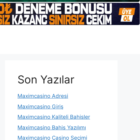
Son Yazılar
Maximcasino Adresi
Maximcasino Giriş
Maximcasino Kaliteli Bahisler
Maximcasino Bahis Yazılımı
Maximcasino Casino Seçimi