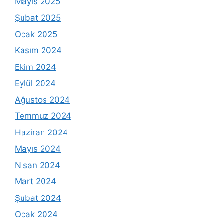
Mayıs 2025
Şubat 2025
Ocak 2025
Kasım 2024
Ekim 2024
Eylül 2024
Ağustos 2024
Temmuz 2024
Haziran 2024
Mayıs 2024
Nisan 2024
Mart 2024
Şubat 2024
Ocak 2024