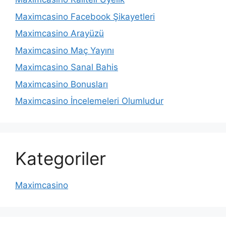
Maximcasino Facebook Şikayetleri
Maximcasino Arayüzü
Maximcasino Maç Yayını
Maximcasino Sanal Bahis
Maximcasino Bonusları
Maximcasino İncelemeleri Olumludur
Kategoriler
Maximcasino