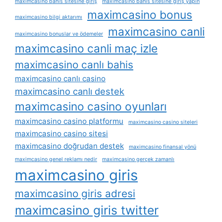
maximcasino bahis sitesine giriş
maximcasino bahis sitesine giriş yapın
maximcasino bonus
maximcasino bilgi aktarımı
maximcasino canli
maximcasino bonuslar ve ödemeler
maximcasino canli maç izle
maximcasino canlı bahis
maximcasino canlı casino
maximcasino canlı destek
maximcasino casino oyunları
maximcasino casino platformu
maximcasino casino siteleri
maximcasino casino sitesi
maximcasino doğrudan destek
maximcasino finansal yönü
maximcasino genel reklamı nedir
maximcasino gerçek zamanlı
maximcasino giris
maximcasino giris adresi
maximcasino giris twitter