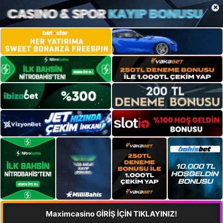
×
Maximcasino GİRİŞ İÇİN TIKLAYINIZ!