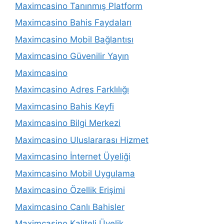
Maximcasino Tanınmış Platform
Maximcasino Bahis Faydaları
Maximcasino Mobil Bağlantısı
Maximcasino Güvenilir Yayın
Maximcasino
Maximcasino Adres Farklılığı
Maximcasino Bahis Keyfi
Maximcasino Bilgi Merkezi
Maximcasino Uluslararası Hizmet
Maximcasino İnternet Üyeliği
Maximcasino Mobil Uygulama
Maximcasino Özellik Erişimi
Maximcasino Canlı Bahisler
Maximcasino Kaliteli Üyelik