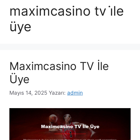
maximcasino tv i̇le
üye
Maximcasino TV İle
Üye
Mayıs 14, 2025
Yazarı:
admin