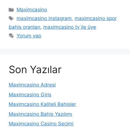
Kategoriler
Maximcasino
Etiketler
maximcasino instagram
,
maximcasino spor
bahis oranları
,
maximcasino tv i̇le üye
Yorum yap
Son Yazılar
Maximcasino Adresi
Maximcasino Giriş
Maximcasino Kaliteli Bahisler
Maximcasino Bahis Yazılımı
Maximcasino Casino Seçimi