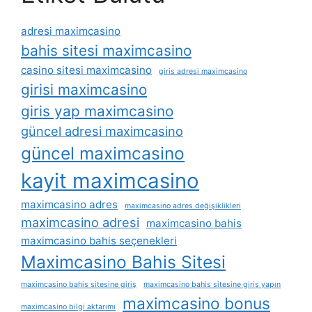
adresi maximcasino
bahis sitesi maximcasino
casino sitesi maximcasino
giris adresi maximcasino
girisi maximcasino
giris yap maximcasino
güncel adresi maximcasino
güncel maximcasino
kayit maximcasino
maximcasino adres
maximcasino adres değişiklikleri
maximcasino adresi
maximcasino bahis
maximcasino bahis seçenekleri
Maximcasino Bahis Sitesi
maximcasino bahis sitesine giriş
maximcasino bahis sitesine giriş yapın
maximcasino bonus
maximcasino bilgi aktarımı