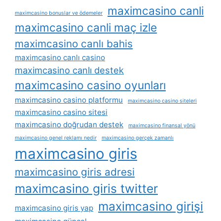
maximcasino canli
maximcasino bonuslar ve ödemeler
maximcasino canli maç izle
maximcasino canlı bahis
maximcasino canlı casino
maximcasino canlı destek
maximcasino casino oyunları
maximcasino casino platformu
maximcasino casino siteleri
maximcasino casino sitesi
maximcasino doğrudan destek
maximcasino finansal yönü
maximcasino genel reklamı nedir
maximcasino gerçek zamanlı
maximcasino giris
maximcasino giris adresi
maximcasino giris twitter
maximcasino girişi
maximcasino giris yap