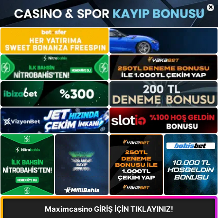
×
Maximcasino GİRİŞ İÇİN TIKLAYINIZ!